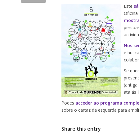
Este
sá
Oficina
mostra
persoas
activid
Nos se
e busca
colabor
Se quer
presenc
(antiga
ata ás 
Podes
acceder ao programa compl
sobre o cartaz da esquerda para ampli
Share this entry