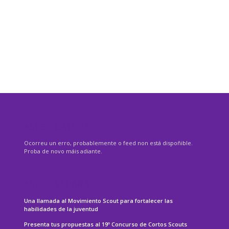
ASDE – GALICIA
Ocorreu un erro, probablemente o feed non está dispoñible.
Proba de novo máis adiante.
ASDE – ESPAÑA
Una llamada al Movimiento Scout para fortalecer las
habilidades de la juventud
Presenta tus propuestas al 19º Concurso de Cortos Scouts