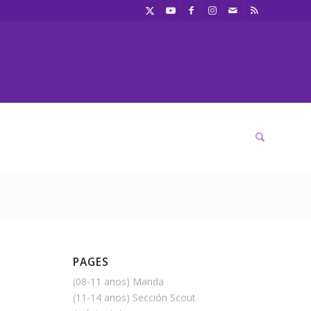
PAGES
(08-11 anos) Manda
(11-14 anos) Sección Scout