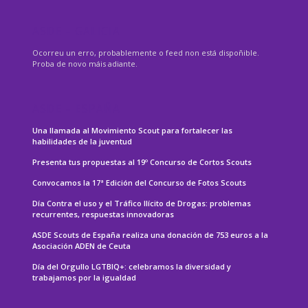
ASDE – GALICIA
Ocorreu un erro, probablemente o feed non está dispoñible.
Proba de novo máis adiante.
ASDE – ESPAÑA
Una llamada al Movimiento Scout para fortalecer las
habilidades de la juventud
Presenta tus propuestas al 19º Concurso de Cortos Scouts
Convocamos la 17ª Edición del Concurso de Fotos Scouts
Día Contra el uso y el Tráfico Ilícito de Drogas: problemas
recurrentes, respuestas innovadoras
ASDE Scouts de España realiza una donación de 753 euros a la
Asociación ADEN de Ceuta
Día del Orgullo LGTBIQ+: celebramos la diversidad y
trabajamos por la igualdad