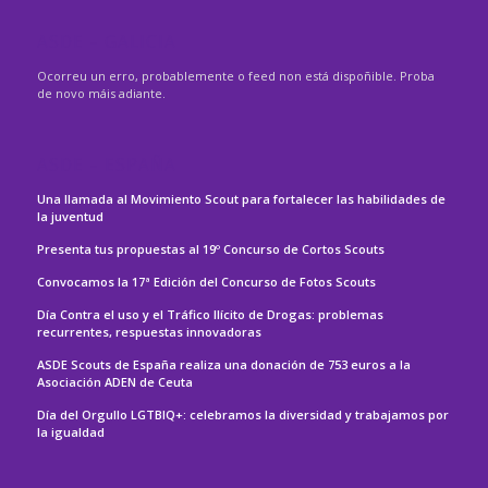
ASDE – GALICIA
Ocorreu un erro, probablemente o feed non está dispoñible. Proba
de novo máis adiante.
ASDE – ESPAÑA
Una llamada al Movimiento Scout para fortalecer las habilidades de
la juventud
Presenta tus propuestas al 19º Concurso de Cortos Scouts
Convocamos la 17ª Edición del Concurso de Fotos Scouts
Día Contra el uso y el Tráfico Ilícito de Drogas: problemas
recurrentes, respuestas innovadoras
ASDE Scouts de España realiza una donación de 753 euros a la
Asociación ADEN de Ceuta
Día del Orgullo LGTBIQ+: celebramos la diversidad y trabajamos por
la igualdad