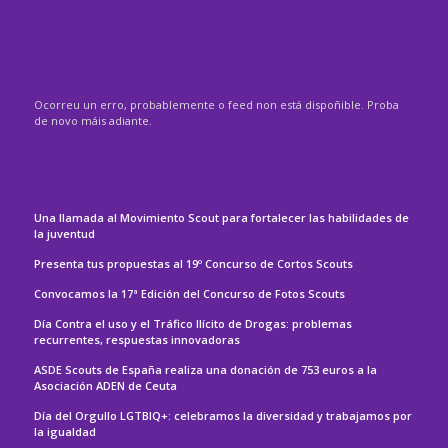
ASDE – GALICIA
Ocorreu un erro, probablemente o feed non está dispoñible. Proba
de novo máis adiante.
ASDE – ESPAÑA
Una llamada al Movimiento Scout para fortalecer las habilidades de
la juventud
Presenta tus propuestas al 19º Concurso de Cortos Scouts
Convocamos la 17ª Edición del Concurso de Fotos Scouts
Día Contra el uso y el Tráfico Ilícito de Drogas: problemas
recurrentes, respuestas innovadoras
ASDE Scouts de España realiza una donación de 753 euros a la
Asociación ADEN de Ceuta
Día del Orgullo LGTBIQ+: celebramos la diversidad y trabajamos por
la igualdad