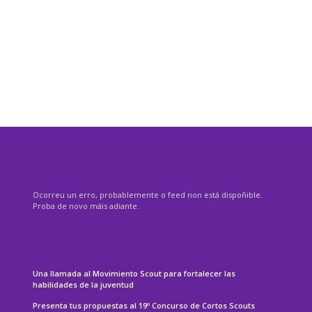
ASDE – GALICIA
Ocorreu un erro, probablemente o feed non está dispoñible.
Proba de novo máis adiante.
ASDE – ESPAÑA
Una llamada al Movimiento Scout para fortalecer las
habilidades de la juventud
Presenta tus propuestas al 19º Concurso de Cortos Scouts