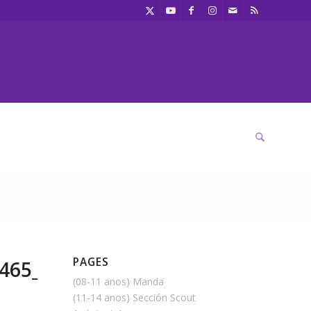
PAGES
465_n
(08-11 anos) Manda
(11-14 anos) Sección Scout