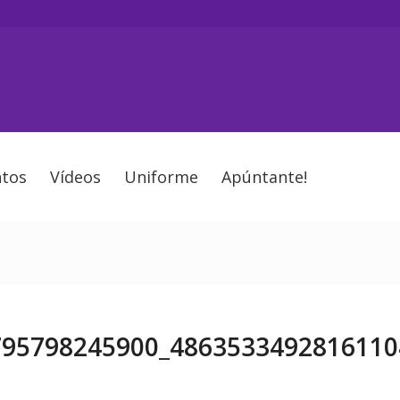
tos
Vídeos
Uniforme
Apúntante!
795798245900_4863533492816110