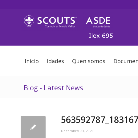
Inicio
Idades
Quen somos
Documen
Blog - Latest News
563592787_18316
Decembro 23, 2025