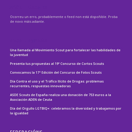
ASDE – GALICIA
Ocorreu un erro, probablemente o feed non está dispoñible. Proba
de novo máis adiante.
ASDE – ESPAÑA
Una llamada al Movimiento Scout para fortalecer las habilidades de
la juventud
Presenta tus propuestas al 19º Concurso de Cortos Scouts
Convocamos la 17ª Edición del Concurso de Fotos Scouts
Día Contra el uso y el Tráfico Ilícito de Drogas: problemas
recurrentes, respuestas innovadoras
ASDE Scouts de España realiza una donación de 753 euros a la
Asociación ADEN de Ceuta
Día del Orgullo LGTBIQ+: celebramos la diversidad y trabajamos por
la igualdad