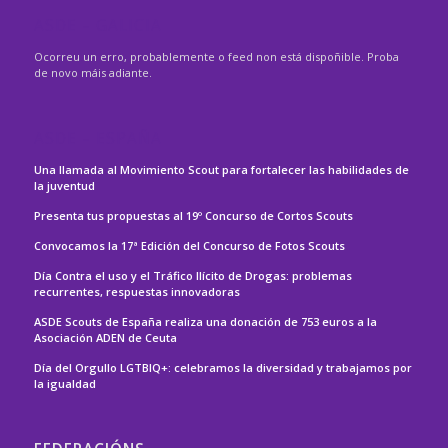
ASDE – GALICIA
Ocorreu un erro, probablemente o feed non está dispoñible. Proba
de novo máis adiante.
ASDE – ESPAÑA
Una llamada al Movimiento Scout para fortalecer las habilidades de
la juventud
Presenta tus propuestas al 19º Concurso de Cortos Scouts
Convocamos la 17ª Edición del Concurso de Fotos Scouts
Día Contra el uso y el Tráfico Ilícito de Drogas: problemas
recurrentes, respuestas innovadoras
ASDE Scouts de España realiza una donación de 753 euros a la
Asociación ADEN de Ceuta
Día del Orgullo LGTBIQ+: celebramos la diversidad y trabajamos por
la igualdad