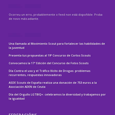
ASDE – GALICIA
Ocorreu un erro, probablemente o feed non está dispoñible. Proba
de novo máis adiante.
ASDE – ESPAÑA
Una llamada al Movimiento Scout para fortalecer las habilidades de
la juventud
Presenta tus propuestas al 19º Concurso de Cortos Scouts
Convocamos la 17ª Edición del Concurso de Fotos Scouts
Día Contra el uso y el Tráfico Ilícito de Drogas: problemas
recurrentes, respuestas innovadoras
ASDE Scouts de España realiza una donación de 753 euros a la
Asociación ADEN de Ceuta
Día del Orgullo LGTBIQ+: celebramos la diversidad y trabajamos por
la igualdad