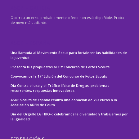
ASDE – GALICIA
Ocorreu un erro, probablemente o feed non está dispoñible. Proba
de novo máis adiante.
ASDE – ESPAÑA
Una llamada al Movimiento Scout para fortalecer las habilidades de
la juventud
Presenta tus propuestas al 19º Concurso de Cortos Scouts
Convocamos la 17ª Edición del Concurso de Fotos Scouts
Día Contra el uso y el Tráfico Ilícito de Drogas: problemas
recurrentes, respuestas innovadoras
ASDE Scouts de España realiza una donación de 753 euros a la
Asociación ADEN de Ceuta
Día del Orgullo LGTBIQ+: celebramos la diversidad y trabajamos por
la igualdad