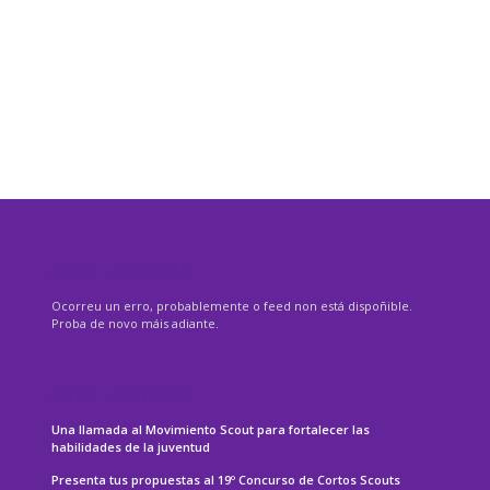
ASDE – GALICIA
Ocorreu un erro, probablemente o feed non está dispoñible.
Proba de novo máis adiante.
ASDE – ESPAÑA
Una llamada al Movimiento Scout para fortalecer las
habilidades de la juventud
Presenta tus propuestas al 19º Concurso de Cortos Scouts