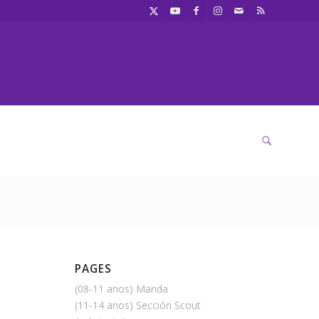
PAGES
(08-11 anos) Manda
(11-14 anos) Sección Scout