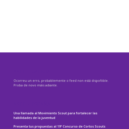
ASDE – GALICIA
Ocorreu un erro, probablemente o feed non está dispoñible.
Proba de novo máis adiante.
ASDE – ESPAÑA
Una llamada al Movimiento Scout para fortalecer las
habilidades de la juventud
Presenta tus propuestas al 19º Concurso de Cortos Scouts