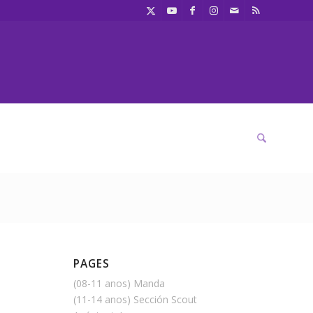
PAGES
(08-11 anos) Manda
(11-14 anos) Sección Scout